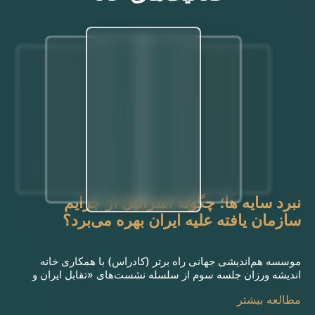
نبرد سایه ها؛ چگونه اسرائیل از جرایم
سازمان یافته علیه ایران بهره می‌برد؟
موسسه هم‌اندیشی جهانی راه برتر (کادراس) با همکاری خانه
اندیشه ورزان جلسه سوم از سلسله نشست‌های «تقابل ایران و
اسرائیل؛ ابعاد پیدا و پنهان» برگزار می‌کند. سخنرانان: دکتر منصور
مطالعه بیشتر
براتی، معاون پژوهشی موسسه کادراس سهیل کثیری نژاد،
کارشناس مسائل اسرائیل محمدحسین قربانی، زواره پژوهشگر