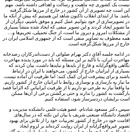
نیست یک کشوری چه ماهیت و رسالت و اهدافی داشته باشد، مهم
این است چه تصویری از آن کشور در خارج از مرزها شکل‌گرفته
باشد. ما از ابتدای انقلاب تاکنون شاهد این هستیم که بیش از آنکه ما
در تصویرسازی از خود بتوانیم عمل کنیم و موفق باشیم، دیگران از
ما تصویر ایجاد کردند و این تصویر منفی که ایجاد شده منشأ بسیاری
از مشکلات امروز و دیروز ما است، از جنگ تحمیلی، تحریم‌ها و…
همه معطوف به تصاویر منفی است که از جمهوری اسلامی ایران در
خارج از مرزها شکل‌گرفته است.
در ادامه جلسه آقای دکتر بهرام صلواتی از دست‌اندرکاران رصدخانه
مهاجرت ایران، با تأکید بر این مسئله که باید در مورد پدیده مهاجرت
نگاهی واقع‌گرایانه و فارغ از بایدها و نبایدها داشت، بیان کردند که
بسیاری از ایرانیان خارج از کشور، می‌خواهند با ایران در ارتباط
باشند و برای پیشرفت ایران کمک کنند؛ اما ظرفیت آن آماده نیست.
ما نیاز به بازسازی و نوسازی روابط با ایرانیان خارج از کشور داریم.
ما واقعاً نیاز به طرحی نو داریم تا از ظرفیت ایرانیانی که الزاماً قصد
بازگشت به کشور را ندارند و حتی برگشتن برخی از آن‌ها ممکن
است برایشان دردسرساز شود، استفاده کنیم.
سپس دکتر مسعود شادنام، عضو هیئت‌علمی دانشکده مدیریت و
اقتصاد دانشگاه صنعتی شریف با بیان این نکته که در سال‌های
اقامت خود در خارج از کشور تجربیات خود را از تلاش برای بهبود
تصویر غیرواقع‌گرایانه از ایران روایت کرده‌اند بر لزوم ایجاد
سازوکاری که با جمع‌آوری این دسته از تجربیات ایرانیان و نخبگان