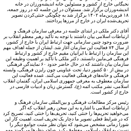
نخبگانی خارج از کشور و مسئولین خانه اندیشه‌ورزان در خانه
اندیشه‌ورزان برگزار شد. مسئولان در این جلسه که در روز جمعه،
۱۸ فروردین‌ماه ۱۴۰۲ برگزار شد به چگونگی خنثی‌کردن تصویر
تحریف‌شده ایران در خارج از مرزها پرداختند.
آقای دکتر ملکی در ابتدای جلسه در معرفی سازمان فرهنگ و
ارتباطات اسلامی بیان داشتند با توجه ‌به تأکید رهبر معظم انقلاب بر
ضرورت وجود چنین سازمانی جهت ارتباط ایران با خارج از کشور،
از سال ۷۴ فعالیت این سازمان آغاز شد. ایشان از جمله اهداف مهم
این سازمان را ارتباط با ایرانیان مقیم خارج از کشور و ارتباط
فرهنگی فی‌مابین دانستند. دکتر ملکی با تأکید بر اهمیت وظیفه این
سازمان بیان داشتند که در حال حاضر حدود ۶۰ نمایندگی فرهنگی
در بیش از ۵۰ کشور دنیا، تحت عناوینی‌ چون رایزن فرهنگی، وابسته
فرهنگی و خانه‌های فرهنگی فعالیت می‌کنند. عمده فعالیت این
سازمان معطوف به معرفی جمهوری اسلامی ایران، گفتمان انقلاب
اسلامی، نشر مکتب ائمه (ع)، گسترش زبان و ادبیات فارسی در
خارج از کشور است.
رئیس مرکز مطالعات فرهنگی و بین‌المللی سازمان فرهنگ و
ارتباطات اسلامی با اشاره به این سخن رهبر انقلاب که اگر
می‌خواهید تحریم‌ها را خنثی کنید، تحریف‌ها را خنثی کنید، تصریح کرد
که در شرایط فعلی تصویر ما دچار یک تحریف است. اهمیت کار این
شورا زمانی مشخص می‌شود که بتوان نظر مثبت جوامع دیگر را
نسبت به انقلاب اسلامی معطوف کرد. صاحب‌نظرها می‌گویند مهم